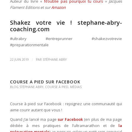
Auteur du livre «
N’oublie pas pourquoi tu cours
»
Jacques
Flament Editions et sur
Amazon
Shakez votre vie !
stephane-abry-
coaching.com
#ultrabry #entreprunner #shakezvotrevie
#preparationmentale
/
22 JUIN 2019
PAR
STÉPHANE ABRY
COURSE À PIED SUR FACEBOOK
BLOG STÉPHANE ABRY
,
COURSE À PIED
,
MÉDIAS
Course à pied sur Facebook : rejoignez une communauté qui
aime courir autant que vous !
Quand j’ai lancé ma page
sur Facebook
(en plus de ma page
dédiée à mes pratiques de l’ultramarathon et de
la
préparation mentale
), je pensais créer un petit coin convivial