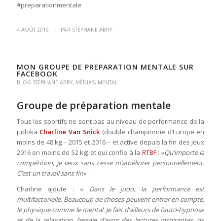
#preparationmentale
/
4 AOÛT 2019
PAR
STÉPHANE ABRY
MON GROUPE DE PRÉPARATION MENTALE SUR
FACEBOOK
BLOG STÉPHANE ABRY
,
MÉDIAS
,
MENTAL
Groupe de préparation mentale
Tous les sportifs ne sont pas au niveau de performance de la
judoka
Charline Van Snick
(double championne d’Europe en
moins de 48 kg – 2015 et 2016 – et active depuis la fin des Jeux
2016 en moins de 52 kg) et qui confie à la
RTBF
: »
Qu’importe la
compétition, je veux sans cesse m’améliorer personnellement.
C’est un travail sans fin
« .
Charline ajoute : «
Dans le judo, la performance est
multifactorielle. Beaucoup de choses peuvent entrer en compte,
le physique comme le mental. Je fais d’ailleurs de l’auto-hypnose
et de la relaxation. J’essaie d’avoir des lectures inspirantes, de